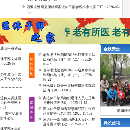
西亚非洲研究所组织离退休干部参观小米汽车工厂（2026-07-
03）
老有所养 老有所医 老有
7届老年运动会
金秋聚焦
老年书法绘画班2026年迎新春书法
退休干部文体活
创
绘画作品（业）展（二）（2026-
026-03-
作
03-22）
园
老年书法绘画班2026年迎新春书法
地
25年度老年文
绘画作品（业）展（一）（2026-
责人工作总结交
03-22）
秋枫摄影协会开展秋季摄影实践课
活动（2025-12-07）
离退休人员观看
离退休干部局组织退休人员赴丹凤
离退休干部网上
保
县开展康养活动（2025-11-15）
7-03）
健
离退休干部局看望慰问我院在住燕
新闻所
养
——农村发展研
达养护中心老同志（2025-11-15）
生
暨荣休论坛
离退休干部局组织退休人员赴上犹
局长信箱
县开展研学活动（2025-05-02）
退休干部冬季讲