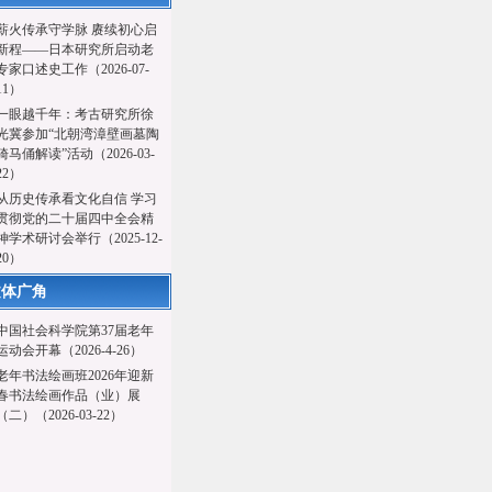
薪火传承守学脉 赓续初心启
新程——日本研究所启动老
专家口述史工作（2026-07-
11）
一眼越千年：考古研究所徐
光冀参加“北朝湾漳壁画墓陶
骑马俑解读”活动（2026-03-
22）
从历史传承看文化自信 学习
贯彻党的二十届四中全会精
神学术研讨会举行（2025-12-
20）
文体广角
中国社会科学院第37届老年
运动会开幕（2026-4-26）
老年书法绘画班2026年迎新
春书法绘画作品（业）展
（二）（2026-03-22）