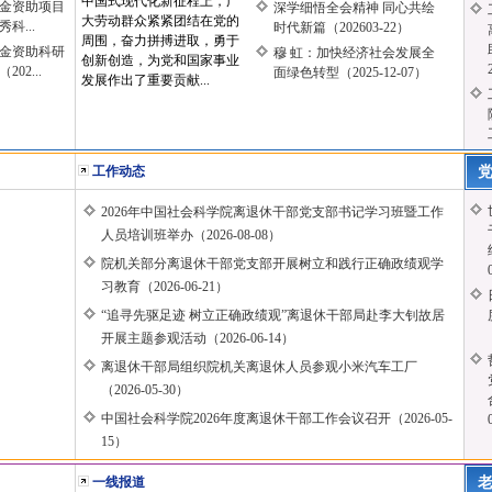
中国式现代化新征程上，广
基金资助项目
深学细悟全会精神 同心共绘
大劳动群众紧紧团结在党的
科...
时代新篇（202603-22）
周围，奋力拼搏进取，勇于
基金资助科研
穆 虹：加快经济社会发展全
创新创造，为党和国家事业
2...
面绿色转型（2025-12-07）
发展作出了重要贡献...
工作动态
2026年中国社会科学院离退休干部党支部书记学习班暨工作
人员培训班举办（2026-08-08）
院机关部分离退休干部党支部开展树立和践行正确政绩观学
习教育（2026-06-21）
“追寻先驱足迹 树立正确政绩观”离退休干部局赴李大钊故居
开展主题参观活动（2026-06-14）
离退休干部局组织院机关离退休人员参观小米汽车工厂
（2026-05-30）
中国社会科学院2026年度离退休干部工作会议召开（2026-05-
15）
一线报道