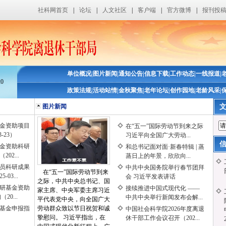
社科网首页
|
论坛
|
人文社区
|
客户端
|
官方微博
|
报刊投
单位概况
|
图片新闻
|
通知公告
|
信息下载
|
工作动态
|
一线报道
|
20
政策法规
|
活动站情
|
金秋聚焦
|
老年论坛
|
创作园地
|
老龄风采
|
图片新闻
基金资助项目
在“五一”国际劳动节到来之际
-23）
习近平向全国广大劳动...
基金资助科研
和总书记面对面·新春特辑 | 蒸
2...
蒸日上的年景，欣欣向...
人员科研成果
中共中央国务院举行春节团拜
在“五一”国际劳动节到来
03...
会 习近平发表讲话
之际，中共中央总书记、国
科研基金资助
接续推进中国式现代化 ——
家主席、中央军委主席习近
0...
中共中央举行新闻发布会解...
平代表党中央，向全国广大
基金申报指
劳动群众致以节日祝贺和诚
中国社会科学院2026年度离退
挚慰问。 习近平指出，在
休干部工作会议召开（202...