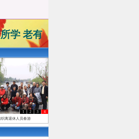
所学 老有所教 老有所为 老有所
1
2
3
4
组织离退休人员春游