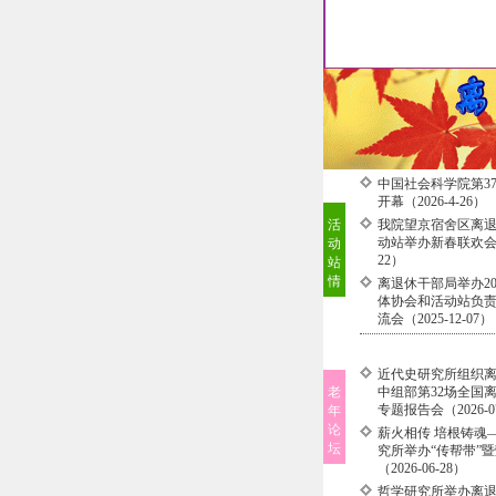
中国社会科学院第3
开幕（2026-4-26）
活
我院望京宿舍区离
动站举办新春联欢会（2
动
22）
站
情
离退休干部局举办20
体协会和活动站负
流会（2025-12-07）
近代史研究所组织
老
中组部第32场全国
专题报告会（2026-0
年
论
薪火相传 培根铸魂
坛
究所举办“传帮带”
（2026-06-28）
哲学研究所举办离