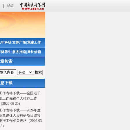
稿
|
邮箱
老年科研
|
文体广角
|
党建工作
保健养生
|
服务指南
|
局长信箱
文章检索
信息下载
工作表格下载——全国老干
部工作先进个人推荐工作
（2026-06-25）
工作表格下载——2026年度
院离退休人员科研项目结项
申报工作相关表格（2026-03-
28）